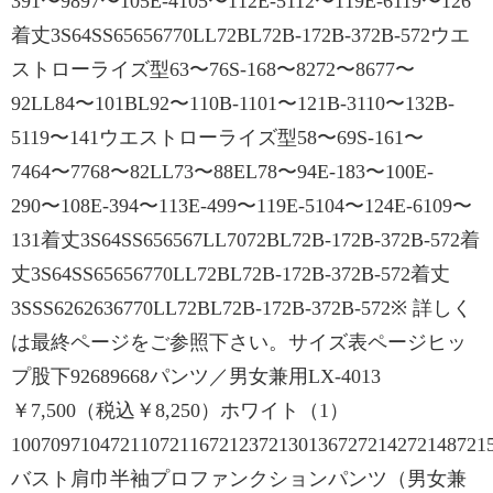
391〜9897〜105E-4105〜112E-5112〜119E-6119〜126
着丈3S64SS65656770LL72BL72B-172B-372B-572ウエ
ストローライズ型63〜76S-168〜8272〜8677〜
92LL84〜101BL92〜110B-1101〜121B-3110〜132B-
5119〜141ウエストローライズ型58〜69S-161〜
7464〜7768〜82LL73〜88EL78〜94E-183〜100E-
290〜108E-394〜113E-499〜119E-5104〜124E-6109〜
131着丈3S64SS656567LL7072BL72B-172B-372B-572着
丈3S64SS65656770LL72BL72B-172B-372B-572着丈
3SSS6262636770LL72BL72B-172B-372B-572※ 詳しく
は最終ページをご参照下さい。サイズ表ページヒッ
プ股下92689668パンツ／男女兼用LX-4013
￥7,500（税込￥8,250）ホワイト（1）
100709710472110721167212372130136727214272148721
バスト肩巾半袖プロファンクションパンツ（男女兼