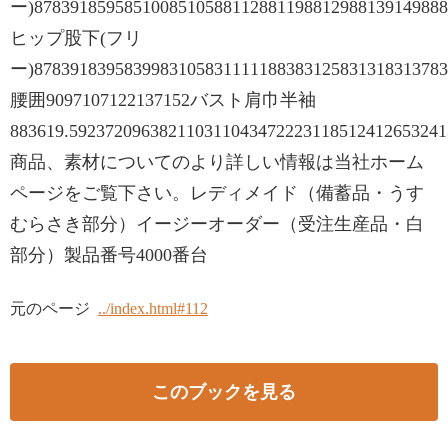
ー)8783918595851008510588112881198812988139149888
ヒップ股下(フリ
ー)8783918395839983105831111188383125831318313783
腰囲9097107122137152バスト肩巾半袖
883619.59237209638211031104347222311851241265324
商品、素材についてのより詳しい情報は当社ホーム
ページをご覧下さい。レディメイド（備蓄品・うす
むらさき部分）イージーオーダー（受注生産品・白
部分）製品番号4000番台
元のページ
../index.html#112
このブックを見る