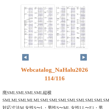
Webcatalog_NaHalu2026
114/116
廃SMLSMLSMLSML縦横
SMLMLSMLMLMLSMLSMLSMLSMLSMLSMLSMLS
対応寸法M 女性S〜L・男性S〜ML 女性LL〜E1・男