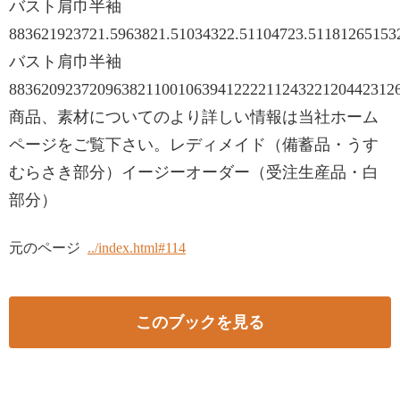
バスト肩巾半袖
883621923721.5963821.51034322.51104723.511812651532
バスト肩巾半袖
883620923720963821100106394122221124322120442312
商品、素材についてのより詳しい情報は当社ホーム
ページをご覧下さい。レディメイド（備蓄品・うす
むらさき部分）イージーオーダー（受注生産品・白
部分）
元のページ
../index.html#114
このブックを見る