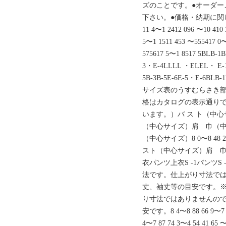
ズのことです。●オーダー
下さい。●価格・納期に関
11 4〜1 2412 096 〜10 410
5〜1 1511 453 〜555417 0〜
575617 5〜1 8517 5BLB-1
3・E-4LLLL ・ELEL・ 
5B-3B-5E-6E-5・E-6B
サイズ表のうすむらさき部
格はカタログの表示通り
います。）バ ス ト（中
（中心サイズ）肩 巾（中
（中心サイズ）8 0〜8 48 26 4
スト（中心サイズ）肩 
衣パンツ上衣S -1パンツS
法です。仕上がり寸法で
丈、袖丈等の目安です。
り寸法ではありませんの
安です。8 4〜8 88 66 9〜7 37
4〜7 87 74 3〜4 54 41 65