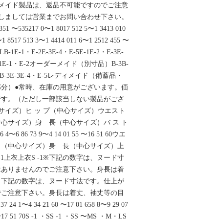
メイド製品は、返品不可能ですのでご注意
しましては営業までお問い合わせ下さい。
 351 〜535217 0〜1 8017 512 5〜1 3413 010
1 8517 513 3〜1 4414 011 6〜1 2512 455 〜
BLB-1E-1・E-2E-3E-4・E-5E-1E-2・E-3E-
E-1E-1・E-2オーダーメイド（別寸品）B-3B-
LB-1B-3E-3E-4・E-5レディメイド（備蓄品・
分）●常時、在庫の用意がございます。価
です。（ただし一部該当しない製品がござ
心サイズ）ヒ ッ プ（中心サイズ）ウエスト
心サイズ）身 長（中心サイズ）バ ス ト
〜6 86 73 9〜4 14 01 55 〜16 51 60ウエ
巾（中心サイズ）身 長（中心サイズ）上
 -1上衣上衣S -1※下記の数字は、ヌード寸
はありませんのでご注意下さい。身長は着
※下記の数字は、ヌード寸法です。仕上が
でご注意下さい。身長は着丈、袖丈等の目
 24 1〜4 34 21 60 〜17 01 658 8〜9 29 07
 〜17 51 70S -1 ・SS -1 ・SS 〜MS ・M・LS