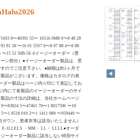
aHalu2026
1693 8〜40391 55〜 16516 0M8 0〜8 48 28
93 81 50 〜16 01 55S7 6〜8 07 88 4〜8 88
71 45 〜15 51 50B-5E-6イージーオーダー（受
ーン部分）●イージーオーダー製品は、受
すのでご注意下さい。●納期は約1ヶ月で
い製品がございます。価格はカタログの表
ーダー製品はページ内☆印にて表記してお
ジ内にて各製品のイージーオーダーのサイ
各製品の寸法の詳細は、当社ホームページ
83824 5〜47461 70〜1 8017596 〜10
 5〜1 8518 010 2〜1 1411 089 〜959449 〜
 5（※手術ガウン、患者衣等は該当いたしません）
・ E-1LLELS ・MM・ LL・ LLLL●オーダ
ージーオーダー製品に該当しない特別サイ