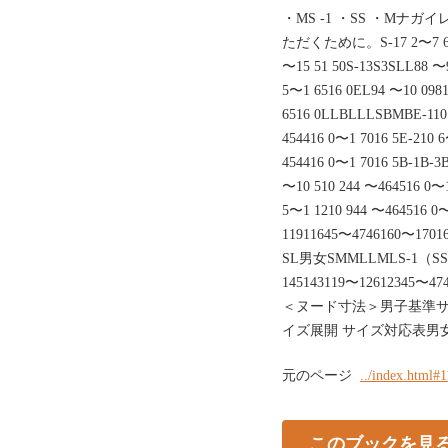
・MS -1 ・SS ・M
ただくために。S-17 2〜7 67 48
〜15 51 50S-13S3SLL88 〜
5〜1 6516 0EL94 〜10 098
6516 0LLBLLLSBMBE-110 
454416 0〜1 7016 5E-210 
454416 0〜1 7016 5B-1B-3
〜10 510 244 〜464516 0〜1
5〜1 1210 944 〜464516 0
11911645〜4746160〜170
SL男女SMMLLMLS-1（SS）
145143119〜12612345
＜ヌード寸法＞男子基準サ
イズ展開 サイズ対応表男
元のページ
../index.html#
このブックを見