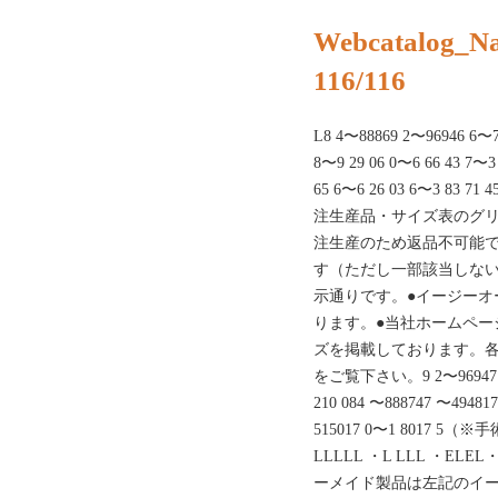
Webcatalog_N
116/116
L8 4〜88869 2〜96946 6〜7
8〜9 29 06 0〜6 66 43 7〜3 
65 6〜6 26 03 6〜3 83 
注生産品・サイズ表のグリ
注生産のため返品不可能で
す（ただし一部該当しな
示通りです。●イージーオ
ります。●当社ホームペー
ズを掲載しております。
をご覧下さい。9 2〜96947 9〜
210 084 〜888747 〜494817
515017 0〜1 8017
LLLLL ・L LLL ・ELEL
ーメイド製品は左記のイ