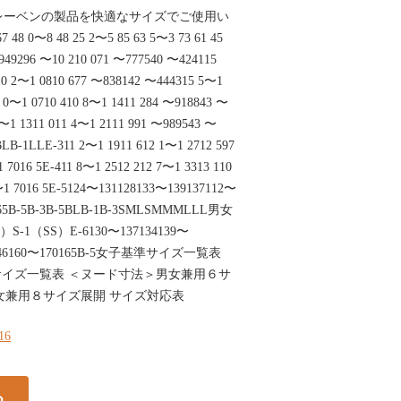
ナガイレーベンの製品を快適なサイズでご使用い
 0〜8 48 25 2〜5 85 63 5〜3 73 61 45
949296 〜10 210 071 〜777540 〜424115
10 2〜1 0810 677 〜838142 〜444315 5〜1
0〜1 0710 410 8〜1 1411 284 〜918843 〜
6〜1 1311 011 4〜1 2111 991 〜989543 〜
BLB-1LLE-311 2〜1 1911 612 1〜1 2712 597
 7016 5E-411 8〜1 2512 212 7〜1 3313 110
〜1 7016 5E-5124〜131128133〜139137112〜
165B-5B-3B-5BLB-1B-3SMLSMMMLLL男女
S-1（SS）E-6130〜137134139〜
〜4746160〜170165B-5女子基準サイズ一覧表
イズ一覧表 ＜ヌード寸法＞男女兼用６サ
女兼用８サイズ展開 サイズ対応表
116
る