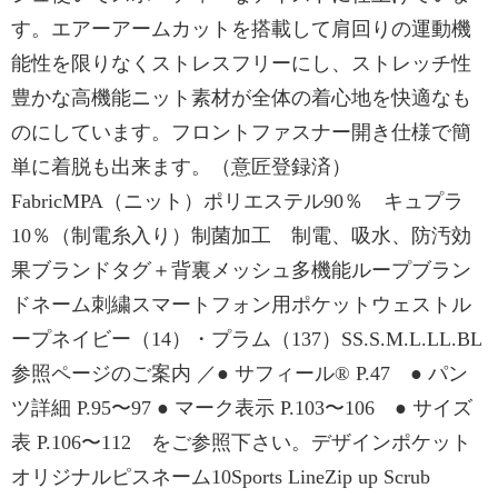
す。エアーアームカットを搭載して肩回りの運動機
能性を限りなくストレスフリーにし、ストレッチ性
豊かな高機能ニット素材が全体の着心地を快適なも
のにしています。フロントファスナー開き仕様で簡
単に着脱も出来ます。（意匠登録済）
FabricMPA（ニット）ポリエステル90％ キュプラ
10％（制電糸入り）制菌加工 制電、吸水、防汚効
果ブランドタグ＋背裏メッシュ多機能ループブラン
ドネーム刺繍スマートフォン用ポケットウェストル
ープネイビー（14）・プラム（137）SS.S.M.L.LL.BL
参照ページのご案内 ／● サフィール® P.47 ● パン
ツ詳細 P.95〜97 ● マーク表示 P.103〜106 ● サイズ
表 P.106〜112 をご参照下さい。デザインポケット
オリジナルピスネーム10Sports LineZip up Scrub