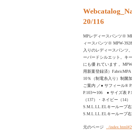
Webcatalog_N
20/116
MPレディースパンツ※ MPA-
ィースパンツ※ MPW-3928
入りのレディースパンツ
ーパードシルエット。キー
にも優 れています 。MP
用新案登録済）FabricM
10％（制電糸入り）制菌
ご案内 ／● サフィール® P.
P.103〜106 ● サイズ表
（137）・ネイビー（14
S.M.L.LL.ELキール
S.M.L.LL.ELキールー
元のページ
../index.html#