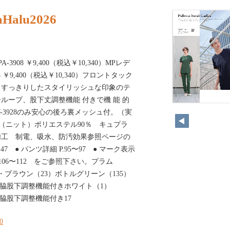
aHalu2026
3908 ￥9,400（税込￥10,340）MPレデ
 ￥9,400（税込￥10,340）フロントタック
。すっきりしたスタイリッシュな印象のテ
ループ、股下丈調整機能 付きで機 能 的
W-3928のみ安心の後ろ裏メッシュ付。（実
PA（ニット）ポリエステル90％ キュプラ
加工 制電、吸水、防汚効果参照ページの
47 ● パンツ詳細 P.95〜97 ● マーク表示
 P.106〜112 をご参照下さい。プラム
）・ブラウン（23）ボトルグリーン（135）
ープ右脇股下調整機能付きホワイト（1）
プ右脇股下調整機能付き17
20