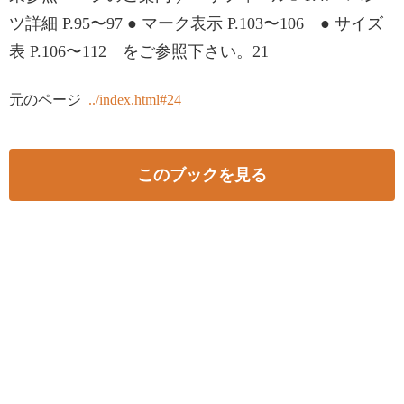
ツ詳細 P.95〜97 ● マーク表示 P.103〜106 ● サイズ
表 P.106〜112 をご参照下さい。21
元のページ
../index.html#24
このブックを見る