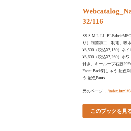
Webcatalog_N
32/116
SS.S.M.L.LL.BLFa
り）制菌加工 制電、吸水、
¥6,500（税込¥7,150）ネ
¥6,600（税込¥7,260）ホ
付き、キーループ右脇29Fro
Front Back刺しゅう 配
う 配色Pants
元のページ
../index.html#
このブックを見