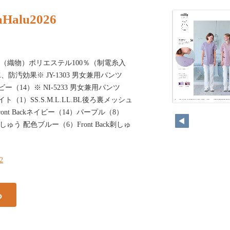
aHalu2026
bricMFC（織物）ポリエステル100％（制電糸入
防汚効果※ JY-1303 男女兼用パンツ
イビー（14）※ NI-5233 男女兼用パンツ
ワイト（1）SS.S.M.L.LL.BL後ろ裏メッシュ
nt Backネイビー（14）パープル（8）
色刺しゅう 配色ブルー（6）Front Back刺しゅ
32
る