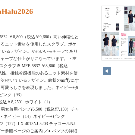
aHalu2026
832 ￥8,800（税込￥9,680）高い伸縮性と
あるニット素材を使用したスクラブ。ポケ
いているデザイン。かわいいモチーフであり
シャープな仕上がりになっています。・左
クラブ※ MFF-5837 ￥8,800（税込
と通気性、接触冷感機能のあるニット素材を使
がのぞいているデザイン。線状のmiﬀyにす
可愛らしさを表現しました。ネイビー+タ
+ピンク（93）
00（税込￥8,250）ホワイト（1）
-5203 男女兼用パンツ¥6,500（税込¥7,150）チャ
1)・ネイビー（14）ネイビー+ピンク
27）LX-4013NJ-5203 チャコールNJ-
 ネイビー参照ページのご案内 ／● パンツの詳細