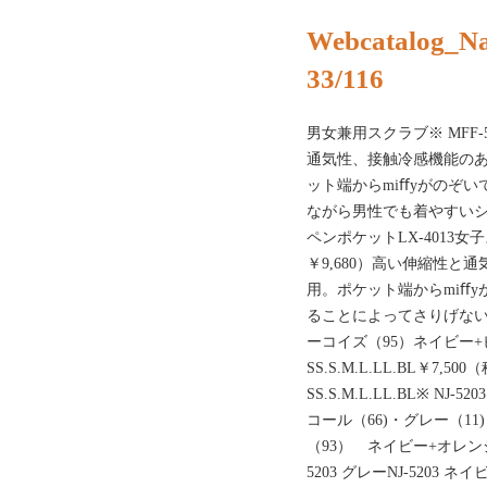
Webcatalog_N
33/116
男女兼用スクラブ※ MFF-5
通気性、接触冷感機能の
ット端からmiﬀyがのぞ
ながら男性でも着やすい
ペンポケットLX-4013女子ス
￥9,680）高い伸縮性
用。ポケット端からmiﬀy
ることによってさりげない
ーコイズ（95）ネイビー
SS.S.M.L.LL.BL￥7,5
SS.S.M.L.LL.BL※ NJ
コール（66)・グレー（1
（93） ネイビー+オレンジ（1
5203 グレーNJ-5203