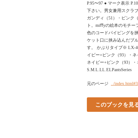
P.95〜97 ● マーク表示 P.
下さい。男女兼用スクラブ※ M
ガンディ（51）・ピンク
ト。miﬀyの絵本のモチ
色のコードパイピングを
ケット口に挟み込んだブ
す。 かぶりタイプ※ LX-401
イビー+ピンク（93）・ネイビ
ネイビー+ピンク（93）・
S.M.L.LL.ELPantsSeries
元のページ
../index.html#
このブックを見