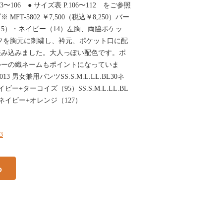
103〜106 ● サイズ表 P.106〜112 をご参照
FT-5802 ￥7,500（税込￥8,250）バー
（5）・ネイビー（14）左胸、両脇ポケッ
ーフを胸元に刺繍し、衿元、ポケット口に配
挟み込みました。大人っぽい配色です。ポ
ルーの織ネームもポイントになっていま
3 男女兼用パンツSS.S.M.L.LL.BL30ネ
ー+ターコイズ（95）SS.S.M.L.LL.BL
ネイビー+オレンジ（127）
33
る