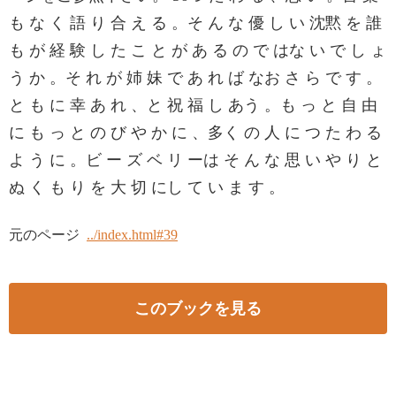
も な く 語 り 合 え る 。そ ん な 優 し い 沈黙 を 誰
も が 経 験 し た こ と が あ る の で はな い で し ょ
う か 。そ れ が 姉 妹 で あ れ ば なお さ ら で す 。
と も に 幸 あ れ 、と 祝 福 し あう 。も っ と 自 由
に も っ と の び や か に 、多く の 人 に つ た わ る
よ う に 。ビ ー ズ ベ リ ーは そ ん な 思 い や り と
ぬ く も り を 大 切 にし て い ま す 。
元のページ
../index.html#39
このブックを見る