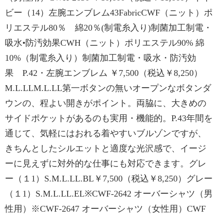
ビー（14）左腕エンブレム43FabricCWF（ニット）ポ
リエステル80％ 綿20％(制電糸入り)制菌加工制電・
吸水•防汚効果CWH（ニット）ポリエステル90% 綿
10%（制電糸入り）制菌加工制電・吸水・防汚効
果 P.42・左腕エンブレム ￥7,500（税込￥8,250）
M.L.LLM.L.LL第一ボタンの無いオープンなボタンダ
ウンの、程よい開きがポイント。両脇に、大きめの
サイドポケットがあるのも実用・機能的。P.43年間を
通じて、気軽にはおれる着やすいブルゾンですが、
きちんとしたシルエットと適度な光沢感で、イージ
ーに見えずに対外的な仕事にも対応できます。グレ
ー（１1）S.M.L.LL.BL￥7,500（税込￥8,250）グレー
（１1）S.M.L.LL.EL※CWF-2642 オーバーシャツ（男
性用）※CWF-2647 オーバーシャツ（女性用）CWF