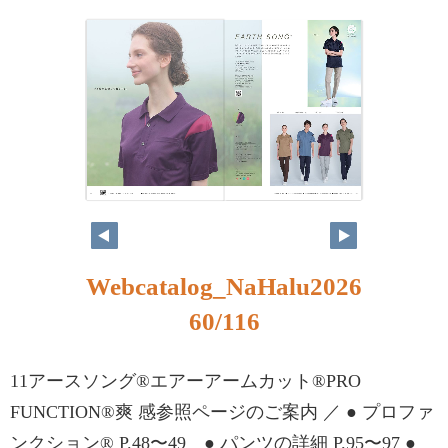
Webcatalog_NaHalu2026
60/116
11アースソング®エアーアームカット®PRO
FUNCTION®爽 感参照ページのご案内 ／ ● プロファ
ンクション® P.48〜49 ● パンツの詳細 P.95〜97 ●