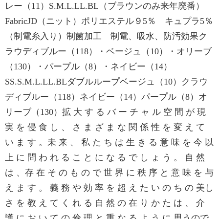
レー（11）S.M.L.LL.BL（ブラウンのみ来年廃番）
FabricJD（ニット）ポリエステル９5％ キュプラ5％
（制電糸入り）制菌加工 制電、吸水、防汚効果ク
ラウディブルー（118）・ベージュ（10）・オリーブ
（130）・パープル（8）・ネイビー（14）
SS.S.M.L.LL.BLダブルループベージュ（10）クラウ
ディブルー（118）ネイビー（14）パープル（8）オ
リーブ（130）拡 大 す る バ ー チ ャ ル 空 間 が 現
実 を 侵 食 し 、 さ ま ざ ま な 関 係 性 を 変 え て
い ま す 。未 来 、 私 た ち は 生 き る 意 味 を 今 以
上 に 問 わ れ る こ と に な る で し ょ う 。 自 然
は 、存 在 そ の も の で 世 界 に 秩 序 と 意 味 を 与
え ま す 。 義 務 や 効 率 を 超 え た い の ち の 美し
さ を 教 え て く れ る 自 然 の 在 り か た は 、 介
護 に お い て の 倫 理 と 重 な る よ う に 思うので