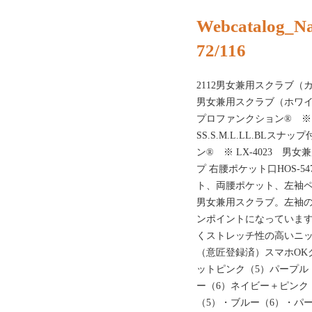
Webcatalog_N
72/116
2112男女兼用スクラブ（カラー
男女兼用スクラブ（ホワイト）※
プロファンクション® ※ A
SS.S.M.L.LL.BL
ン® ※ LX-4023 男女兼
プ 右腰ポケット口HOS-547
ト、両腰ポケット、左袖
男女兼用スクラブ。左袖
ンポイントになっていま
くストレッチ性の高いニ
（意匠登録済）スマホOK
ットピンク（5）パープル（8）
ー（6）ネイビー＋ピンク（9
（5）・ブルー（6）・パー