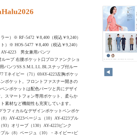
aHalu2026
）※ RF-5472 ￥8,400（税込￥9,240）
 HOS-5477 ￥8,400（税込￥9,240）
Y-4223 男女兼用パンツ
スナップ付ループ 右腰ポケット口プロファンクショ
用パンツSS.S.M.L.LL.BLスナップ付ルー
7 Tネイビー（71）69AY-4223左胸ポケッ
ペンポケット。フロントファスナー開きの
のペンポケットは配色パーツと共にデザイ
す。スマートフォン専用ポケット、柔らか
ット素材など機能性も充実しています。
グラフィカルなデザインポケットペンポケ
AY-4223ベージュ（10）AY-4223ブル
3）オリーブ（130）AY-4223ピンク
プル（8）ベージュ（10）・ネイビー+ピ