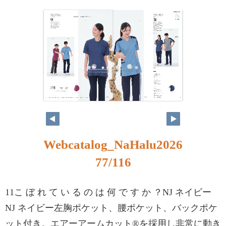
Webcatalog_NaHalu2026
77/116
11こ ぼ れ て い る の は 何 で す か ？NJ ネイビー
NJ ネイビー左胸ポケット、腰ポケット、バックポケ
ット付き。エアーアームカット®を採用し非常に動き