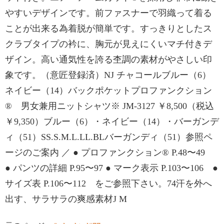
やすいデザインです。前ファスナーで羽織って着る
ことが出来る為着脱が簡単です。すっきりとしたス
クラブタイプの衿に、胸元が見えにくいマチ付きデ
ザイン。高い通気性を誇る杢調の素材がやさしい印
象です。（意匠登録済）NJ チャコールブルー（6）
ネイビー（14）バックポケットプロファンクション
® 男女兼用ニットシャツ※ JM-3127 ￥8,500（税込
￥9,350）ブルー（6）・ネイビー（14）・バーガンデ
ィ（51）SS.S.M.L.LL.BLバーガンディ（51）参照ペ
ージのご案内 ／ ● プロファンクション® P.48〜49
● パンツの詳細 P.95〜97 ● マーク表示 P.103〜106 ●
サイズ表 P.106〜112 をご参照下さい。74汗を外へ
出す、サラサラの爽感素材J M