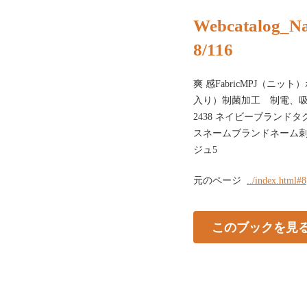
Webcatalog_N
8/116
爽 感FabricMPJ（ニ
入り）制菌加工 制電、吸水、
2438 ネイビーブラン
スネームブランドネーム刺繍
ジュ5
元のページ
../index.html#8
このブックを見