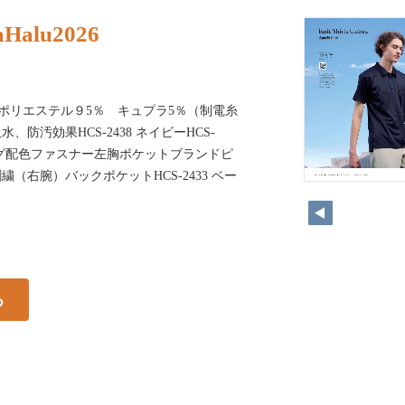
aHalu2026
ット）ポリエステル９5％ キュプラ5％（制電糸
防汚効果HCS-2438 ネイビーHCS-
ドタグ配色ファスナー左胸ポケットブランドピ
（右腕）バックポケットHCS-2433 ベー
る