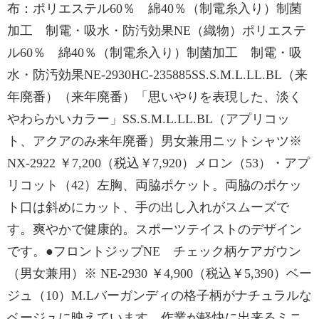
布：ポリエステル60％ 綿40％（制電糸入り）制菌
加工 制電・吸水・防汚効果NE（織物）ポリエステ
ル60％ 綿40％（制電糸入り）制菌加工 制電・吸
水・防汚効果NE-2930HC-235885SS.S.M.L.LL.BL（来
年廃番）（来年廃番）「思いやりを表現した、淡く
やわらかいカラー」SS.S.M.L.LL.BL（アプリコッ
ト、アクアのみ来年廃番）男女兼用ニットシャツ※
NX-2922 ￥7,200（税込￥7,920）メロン（53）・アプ
リコット（42）左胸、両脇ポケット。両脇のポケッ
ト口は斜めにカット、手の出し入れがスムーズで
す。爽やかで健康的。スポーツテイストのデザイン
です。●フロントジップNE チェック柄ケアガウン
（男女兼用）※ NE-2930 ￥4,900（税込￥5,390）ベー
ジュ（10）M.Lバーガンディの格子柄がナチュラルな
ベージュに映えています。作業が軽快に出来るミニ