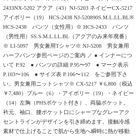
2433NX-5202 アクア（43）NJ-5203 ネイビーCX-5217
アイボリー（19） HCS-2438 NJ-520890S.M.L.LL.BL※
HCS-2438 パンツ（女性用）※ HCS-2433 パンツ
（男性用）SS.S.M.L.LL.BL（アクアのみ来年廃番）
※ LI-5097 男女兼用Tシャツ※ NJ-5208 男女兼用
ハーフパンツ参照ページのご案内 ／ ● インナーにつ
いて P.92 ● パンツの詳細 P.95〜97 ● マーク表示
P.103〜106 ● サイズ表 P.106〜112 をご参照下さ
い。男女兼用ニットシャツ※ CX-5217 ￥6,800（税込
￥7,480）ブルー（6）・アイボリー（19）・ネイビー
（14）左胸（PHSポケット付き）、両脇ポケット。
衿元、袖口、腰ポケット口にシャープなグレーアク
セントラインがデザインを引き締めます。接触冷感
素材で仕上げることで肌から生地へ瞬時に熱が移動