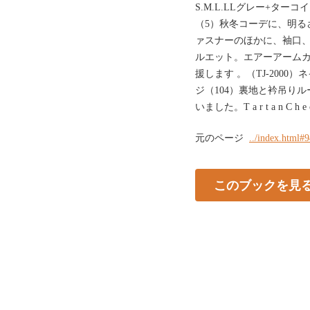
S.M.L.LLグレー+ター
（5）秋冬コーデに、明る
ァスナーのほかに、袖口
ルエット。エアーアーム
援します 。（TJ-2000
ジ（104）裏地と衿吊り
いました。T a r t a n C h e c 
元のページ
../index.html#
このブックを見