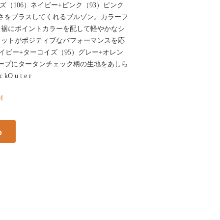
コイズ（106）ネイビー+ピンク（93）ピンク
さをプラスしてくれるブルゾン。カラーフ
、裾にポイントカラーを配して軽やかなシ
カットがポジティブなパフォーマンスを応
）ネイビー+ターコイズ（95）グレー+オレン
ループにタータンチェック柄の生地をあしら
kO u t e r
94
る