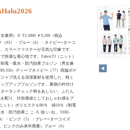
aHalu2026
）※ TJ-2000 ￥9,200（税込
ンク（93）・ブルー（6）・ネイビー+ターコ
ト。カラーファスナーが元気な印象です。
快適な着心地です。FabricTJ（ニット）
0％制電・吸水・防汚効果ブルゾン（男女兼
（税込¥9,350）ディープネイビー（77）両脇ポケ
ブジャブ洗える清潔素材を使用した、軽く
ジップアップブルゾンです。裏側の衿付け
にタータンチェック柄をあしらい、ふだん
気を配り、付加価値としておしゃれ感をプ
J（ニット）ポリエステル90％ 綿10％（制電
防汚効果こ こ ろ 強 い ね 。91RJ-
104）・ピンク（5）・グレー+ターコイズ
ブルー、ピンクのみ来年廃番）ブルー（6）