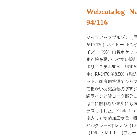
Webcatalog_N
94/116
ジップアップブルゾン（男女兼用
￥10,120）ネイビー+ピ
イズ・（95）両脇ポケッ
また腕を動かしやすい設計で
ポリエステル90％ 綿1
用）RJ-2470 ￥8,500
ット。家庭用洗濯でジャ
て暖かい羽織感覚の防寒
線ラインと背ヨーク部分
は目に触れない箇所にも
ラスしました。FabricR
糸入り）制菌加工制電・吸水・
2470グレー+オレンジ（
（106）S.M.L.LL（