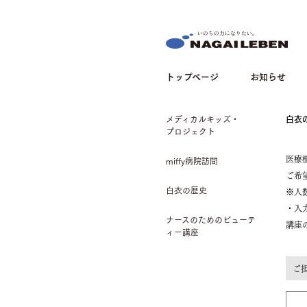
NAGAILEBEN
トップページ
お知らせ
メディカルキッズ・
白衣
プロジェクト
医療
miffy病院訪問
ご希
白衣の歴史
※人
・入
ナースのためのビューテ
講座
ィー講座
ご