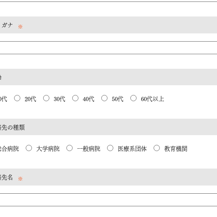
リガナ
※
齢
0代
20代
30代
40代
50代
60代以上
務先の種類
総合病院
大学病院
一般病院
医療系団体
教育機関
務先名
※