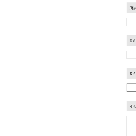
所
E
E
そ