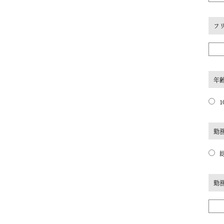
フ
年
1
勤
勤