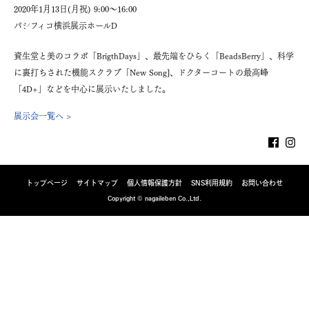
2020年1月13日(月祝) 9:00～16:00
パシフィコ横浜展示ホールD
資生堂と美のコラボ「BrigthDays」、最先端をひらく「BeadsBerry」、科学
に裏打ちされた機能スクラブ「New Song]、ドクターコートの最高峰
「4D+」などを中心に展示いたしました。
展示会一覧へ >
トップページ
サイトマップ
個人情報保護方針
SNS利用規約
お問い合わせ
Copyright © nagaileben Co.,Ltd.