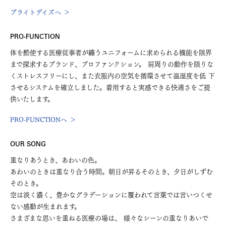
ブライトデイズへ ＞
PRO-FUNCTION
体を酷使する医療従事者が纏うユニフォームに求められる機能を限界
まで探求するブランド、プロファンクション。 肩周りの動作を限りな
くストレスフリーにし、また衣服内の空気を循環させて温湿度を低 下
させるシステムを確立しました。着用すると実感できる快適さをご提
供いたします。
PRO-FUNCTIONへ ＞
OUR SONG
重なりあうとき、あわいの色。
あわいのときは重なり合う時間。朝日が昇るそのとき、夕日がしずむ
そのとき。
空は淡く濃く、豊かなグラデーションに覆われて言葉では言いつくせ
ない感動が生まれます。
さまざまな思いを重ねる医療の場は、 様々なシーンの重なりあいで