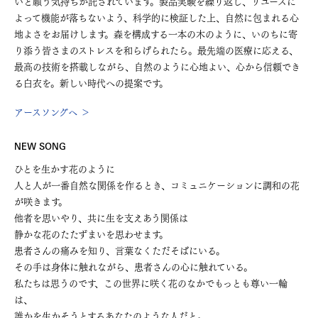
いと願う気持ちが託されています。製品実験を繰り返し、リユースに
よって機能が落ちないよう、科学的に検証した上、自然に包まれる心
地よさをお届けします。森を構成する一本の木のように、いのちに寄
り添う皆さまのストレスを和らげられたら。最先端の医療に応える、
最高の技術を搭載しながら、自然のように心地よい、心から信頼でき
る白衣を。新しい時代への提案です。
アースソングへ ＞
NEW SONG
ひとを生かす花のように
人と人が一番自然な関係を作るとき、コミュニケーションに調和の花
が咲きます。
他者を思いやり、共に生を支えあう関係は
静かな花のたたずまいを思わせます。
患者さんの痛みを知り、言葉なくただそばにいる。
その手は身体に触れながら、患者さんの心に触れている。
私たちは思うのです、この世界に咲く花のなかでもっとも尊い一輪
は、
誰かを生かそうとするあなたのような人だと。