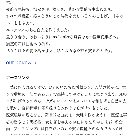
す。
複雑な気持ち、切なさや、嬉しさ、豊かな関係も生まれます。
すべてが複雑に絡み合ういまの時代を美しい日本のことば、「あわ
い」ととらえて、
ニュアンスのある白衣を作りました。
重なり合う、あわいようにno borderな意識をもつ医療従事者へ。
病室の花は回復への祈り。
あなたはその花を活かす人、私たちの命を整え支える人です。
OUR SONGへ ＞
アースソング
自然に包まれるだけで、ひとのいのちは活気づき、人間の営みは、大
きな環境の一部であることで維持してゆけることに気づきます。SDG
ｓが叫ばれる前から、ナガイレーベンはストレスを和らげる自然の力
を敬い、自然環境に寄り添う白衣作りを心がけてきました。
医療現場の盾となる、高機能な白衣は、大地や樹のように、医療従事
者の皆さまや患者様に安らぎを与える存在にもなり得るはず。新企
画、アースソングには白衣がいのちを繋ぐ環境そのものであってほし