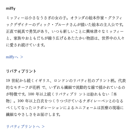
miffy
ミッフィーは小さなうさぎの女の子。オランダの絵本作家・グラフィ
ックデザイナーのディック・ブルーナさんが描いた絵本の主人公です。
正直で純真で勇気があり、いつも新しいことに興味津々なミッフィー
と、家族やおともだちが繰り広げるあたたかい物語は、世界中の人々
に愛され続けています。
miffyへ ＞
リバティプリント
19 世紀から続くイギリス、ロンドンのリバティ社のプリント柄。代表
的なモチーフが花柄 で、いずれも繊細で流動的な線で描かれているの
が特徴です。100 年以上続くリバティプリ ントは紛れもない「本
物」。100 年以上白衣をつくりつづけているナガイレーベンとのなる
べくしてなったコラボレーションによるユニフォームは医療の現場に
繊細なやさしさをお届けします。
リバティプリントへ ＞