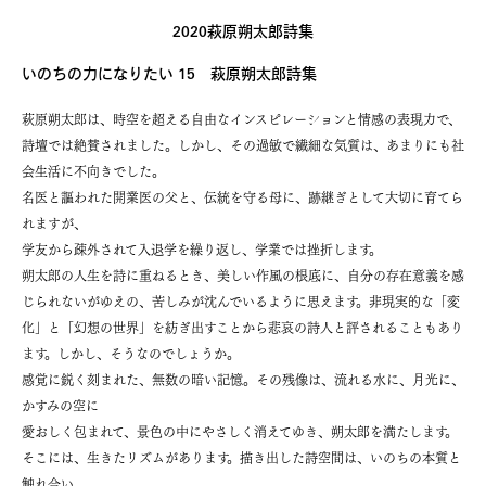
2020萩原朔太郎詩集
いのちの力になりたい 15 萩原朔太郎詩集
萩原朔太郎は、時空を超える自由なインスピレーションと情感の表現力で、
詩壇では絶賛されました。しかし、その過敏で繊細な気質は、あまりにも社
会生活に不向きでした。
名医と謳われた開業医の父と、伝統を守る母に、跡継ぎとして大切に育てら
れますが、
学友から疎外されて入退学を繰り返し、学業では挫折します。
朔太郎の人生を詩に重ねるとき、美しい作風の根底に、自分の存在意義を感
じられないがゆえの、苦しみが沈んでいるように思えます。非現実的な「変
化」と「幻想の世界」を紡ぎ出すことから悲哀の詩人と評されることもあり
ます。しかし、そうなのでしょうか。
感覚に鋭く刻まれた、無数の暗い記憶。その残像は、流れる水に、月光に、
かすみの空に
愛おしく包まれて、景色の中にやさしく消えてゆき、朔太郎を満たします。
そこには、生きたリズムがあります。描き出した詩空間は、いのちの本質と
触れ合い、