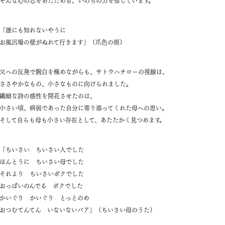
「誰にも知れないやうに
お風呂場の壁がぬれて行きます」（爪色の雨）
父への反発で腕白を極めながらも、サトウハチローの視線は、
ささやかなもの、小さなものに向けられました。
繊細な詩の感性を開花させたのは、
小さい頃、病弱であった自分に寄り添ってくれた母への思い。
そして自らも母も小さい存在として、あたたかく見つめます。
「ちいさい ちいさい人でした
ほんとうに ちいさい母でした
それより ちいさいボクでした
おっぱいのんでる ボクでした
かいぐり かいぐり とっとのめ
おつむてんてん いないないバア」（ちいさい母のうた）