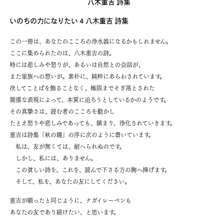
八木重吉 詩集
いのちの力になりたい 4 八木重吉 詩集
この一冊は、あなたのこころの浄水器になるかもしれません。
ここに集められたのは、八木重吉の詩。
時には悲しみや怒りが、あるいは自然との会話が、
また家族への想いが。素朴に、純粋にあらわされています。
決してことばを飾ることなく、極限までそぎ落とされた
簡潔な表現によって、本質に迫ろうとしているかのようです。
その真摯さは、読む者のこころを動かし
たとえ怒りや悲しみであっても、鎮まり、浄化されていきます。
重吉は詩集「秋の瞳」の序に次のように書いています。
私は、友が無くては、耐へられぬのです。
しかし、私には、ありません。
この貧しい詩を、これを、読んで下さる方の胸へ捧げます。
そして、私を、あなたの友にしてください。
重吉が願ったと同じように、ナガイレーベンも
あなたの友であり続けたい、と思います。