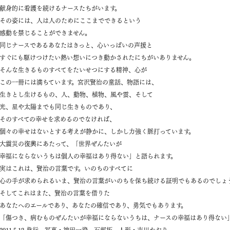
献身的に看護を続けるナースたちがいます。
その姿には、人は人のためにここまでできるという
感動を禁じることができません。
同じナースであるあなたはきっと、心いっぱいの声援と
すぐにも駆けつけたい熱い想いにつき動かされたにちがいありません。
そんな生きるものすべてをたいせつにする精神、心が
この一冊には満ちています。宮沢賢治の童話、物語には、
生きとし生けるもの、人、動物、植物、風や雲、そして
光、星や太陽までも同じ生きものであり、
そのすべての幸せを求めるのでなければ、
個々の幸せはないとする考えが静かに、しかし力強く脈打っています。
大震災の復興にあたって、「世界ぜんたいが
幸福にならないうちは個人の幸福はあり得ない」と語られます。
実はこれは、賢治の言葉です。いのちのすべてに
心の手が求められるいま、賢治の言葉がいのちを保ち続ける証明でもあるのでしょ
そしてこれはまた、賢治の言葉を借りた
あなたへのエールであり、あなたの確信であり、勇気でもあります。
「傷つき、病むものぜんたいが幸福にならないうちは、ナースの幸福はあり得ない
2011.5.12 発行 写真・神田一澄 石部拓 人形・吉川かおり